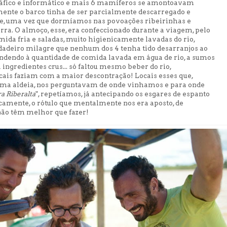
ráfico e informático e mais 6 mamíferos se amontoavam
mente o barco tinha de ser parcialmente descarregado e
e, uma vez que dormíamos nas povoações ribeirinhas e
ra. O almoço, esse, era confeccionado durante a viagem, pelo
ida fria e saladas, muito higienicamente lavadas do rio,
rdadeiro milagre que nenhum dos 4 tenha tido desarranjos ao
endendo à quantidade de comida lavada em água de rio, a sumos
 ingredientes crus... só faltou mesmo beber do rio,
cais faziam com a maior descontração! Locais esses que,
a aldeia, nos perguntavam de onde vinhamos e para onde
a Riberalta
", repetíamos, já antecipando os esgares de espanto
icamente, o rótulo que mentalmente nos era aposto, de
não têm melhor que fazer!