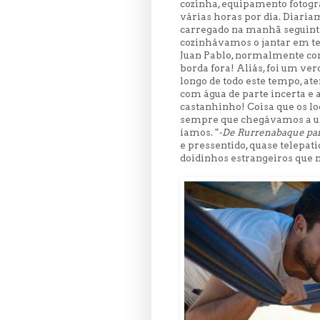
cozinha, equipamento fotog
várias horas por dia. Diaria
carregado na manhã seguint
cozinhávamos o jantar em ter
Juan Pablo, normalmente com
borda fora! Aliás, foi um ve
longo de todo este tempo, at
com água de parte incerta e a
castanhinho! Coisa que os lo
sempre que chegávamos a um
íamos. "
-De Rurrenabaque par
e pressentido, quase telepat
doidinhos estrangeiros que 