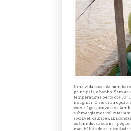
Uma vida baseada num barco 
principais, o banho. Sem ág
temperaturas perto dos 30ºC
imaginar. O rio era a opção.
com a água, provocava també
submergíamos voluntariament
sociável: caimões, anacondas 
os temidos candirús - pequen
mau hábito de se introduzir n