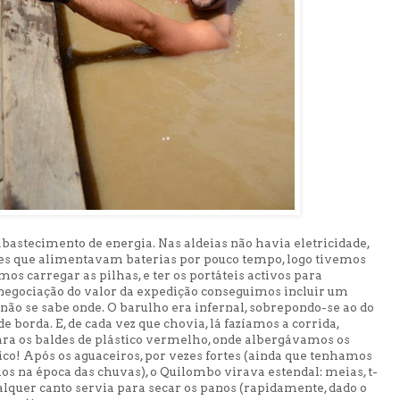
 abastecimento de energia. Nas aldeias não havia eletricidade,
res que alimentavam baterias por pouco tempo, logo tivemos
os carregar as pilhas, e ter os portáteis activos para
negociação do valor da expedição conseguimos incluir um
 não se sabe onde. O barulho era infernal, sobrepondo-se ao do
de borda. E, de cada vez que chovia, lá fazíamos a corrida,
para os baldes de plástico vermelho, onde albergávamos os
co! Após os aguaceiros, por vezes fortes (ainda que tenhamos
mos na época das chuvas), o Quilombo virava estendal: meias, t-
ualquer canto servia para secar os panos (rapidamente, dado o