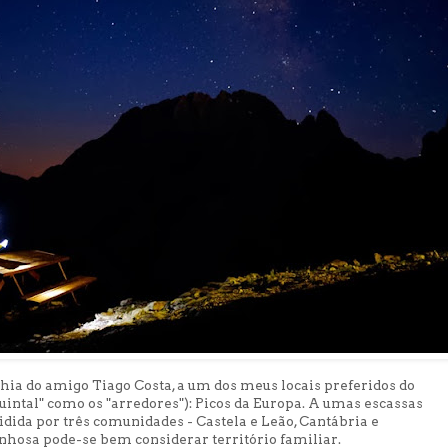
hia do amigo Tiago Costa, a um dos meus locais preferidos do
quintal" como os "arredores"): Picos da Europa. A umas escassas
idida por três comunidades - Castela e Leão, Cantábria e
nhosa pode-se bem considerar território familiar.