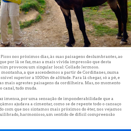
s Picos nos próximos dias, às suas paisagens deslumbrantes, ao
ue por lá se faz, mas a mais vívida impressão que desta
mim provocou um singular local: Collado Jermoso.
 montanha, a que ascendemos a partir de Cordiñanes, numa
vel superior a 1000m de altitude. Para lá chegar, só a pé, e
as mais agrestes paisagens da cordilheira. Mas, no momento
o canal, tudo muda.
az imensa, por uma sensação de imponderabilidade que a
oçámos ajudava a cimentar, como se de repente todo o cansaço
endo com que nos sintamos mais próximos do éter, nos vejamos
quilibrado, harmonioso, um sentido de difícil compreensão