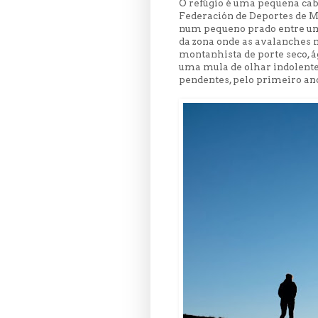
O refúgio é uma pequena caba
Federación de Deportes de M
num pequeno prado entre uma
da zona onde as avalanches n
montanhista de porte seco, á
uma mula de olhar indolente,
pendentes, pelo primeiro ano