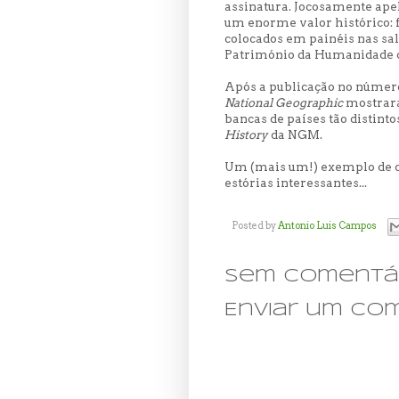
assinatura. Jocosamente apel
um enorme valor histórico: 
colocados em painéis nas sal
Património da Humanidade
Após a publicação no número 
National Geographic
mostrara
bancas de países tão distint
History
da NGM.
Um (mais um!) exemplo de q
estórias interessantes...
Posted by
Antonio Luis Campos
Sem comentár
Enviar um co