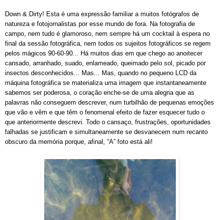
Down & Dirty! Esta é uma expressão familiar a muitos fotógrafos de
natureza e fotojornalistas por esse mundo de fora. Na fotografia de
campo, nem tudo é glamoroso, nem sempre há um cocktail à espera no
final da sessão fotográfica, nem todos os sujeitos fotográficos se regem
pelos mágicos 90-60-90... Há muitos dias em que chego ao anoitecer
cansado, arranhado, suado, enlameado, queimado pelo sol, picado por
insectos desconhecidos... Mas... Mas, quando no pequeno LCD da
máquina fotográfica se materializa uma imagem que instantaneamente
sabemos ser poderosa, o coração enche-se de uma alegria que as
palavras não conseguem descrever, num turbilhão de pequenas emoções
que vão e vêm e que têm o fenomenal efeito de fazer esquecer tudo o
que anteriormente descrevi. Todo o cansaço, frustrações, oportunidades
falhadas se justificam e simultaneamente se desvanecem num recanto
obscuro da memória porque, afinal, “A” foto está ali!